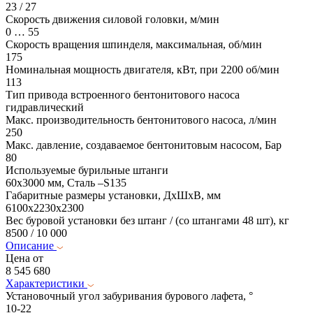
23 / 27
Скорость движения силовой головки, м/мин
0 … 55
Скорость вращения шпинделя, максимальная, об/мин
175
Номинальная мощность двигателя, кВт, при 2200 об/мин
113
Тип привода встроенного бентонитового насоса
гидравлический
Макс. производительность бентонитового насоса, л/мин
250
Макс. давление, создаваемое бентонитовым насосом, Бар
80
Используемые бурильные штанги
60х3000 мм, Сталь –S135
Габаритные размеры установки, ДхШхВ, мм
6100х2230х2300
Вес буровой установки без штанг / (со штангами 48 шт), кг
8500 / 10 000
Описание
Цена от
8 545 680
Характеристики
Установочный угол забуривания бурового лафета, °
10-22